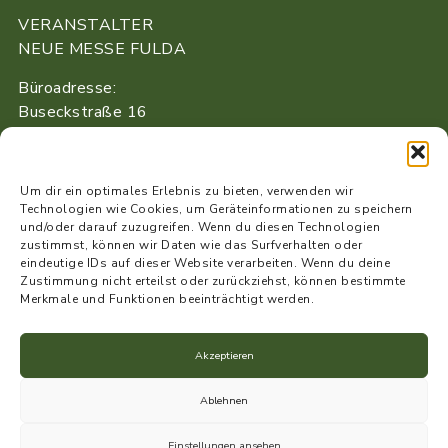
VERANSTALTER
NEUE MESSE FULDA
Büroadresse:
Buseckstraße 16
36043 Fulda
+49 661 / 41 08 40 53
Um dir ein optimales Erlebnis zu bieten, verwenden wir
info@neue-messe-fulda.de
Technologien wie Cookies, um Geräteinformationen zu speichern
und/oder darauf zuzugreifen. Wenn du diesen Technologien
www.neue-messe-fulda.de
zustimmst, können wir Daten wie das Surfverhalten oder
eindeutige IDs auf dieser Website verarbeiten. Wenn du deine
Zustimmung nicht erteilst oder zurückziehst, können bestimmte
Merkmale und Funktionen beeinträchtigt werden.
Datenschutz
Akzeptieren
Impressum
Ablehnen
Cookie-Richtlinie (EU)
Einstellungen ansehen